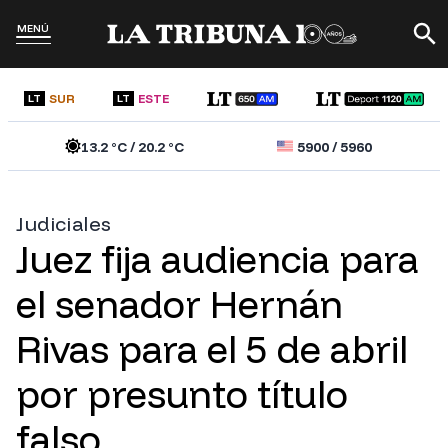
MENÚ
SUR
ESTE
LT
LT
13.2
°C /
20.2
°C
5900
/
5960
Judiciales
Juez fija audiencia para
el senador Hernán
Rivas para el 5 de abril
por presunto título
falso