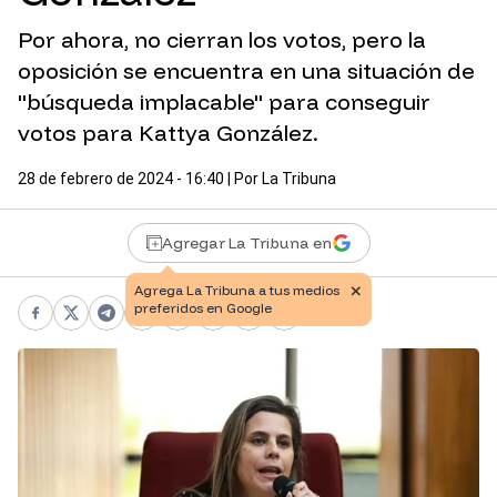
Por ahora, no cierran los votos, pero la
oposición se encuentra en una situación de
"búsqueda implacable" para conseguir
votos para Kattya González.
28 de febrero de 2024 - 16:40
| Por
La Tribuna
Agregar La Tribuna en
×
Agrega La Tribuna a tus medios
preferidos en Google
Facebook
X
Telegram
WhatsApp
Pinterest
LinkedIn
Print
Copy link