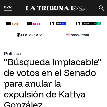
MENÚ
SUR
ESTE
LT
LT
11.8
°C /
16
°C
5900
/
5960
Política
"Búsqueda implacable"
de votos en el Senado
para anular la
expulsión de Kattya
González