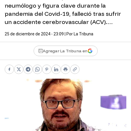
neumólogo y figura clave durante la
pandemia del Covid-19, falleció tras sufrir
un accidente cerebrovascular (ACV).…
25 de diciembre de 2024 - 23:09
| Por
La Tribuna
Agregar La Tribuna en
Facebook
X
Telegram
WhatsApp
Pinterest
LinkedIn
Print
Copy link