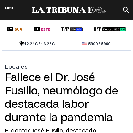
MENÚ
SUR
ESTE
LT
LT
12.2
°C /
16.2
°C
5900
/
5960
Locales
Fallece el Dr. José
Fusillo, neumólogo de
destacada labor
durante la pandemia
El doctor José Fusillo, destacado