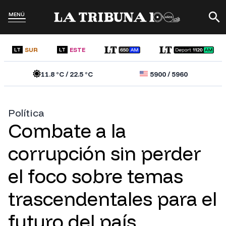
MENÚ
SUR
ESTE
LT
LT
11.8
°C /
22.5
°C
5900
/
5960
Política
Combate a la
corrupción sin perder
el foco sobre temas
trascendentales para el
futuro del país