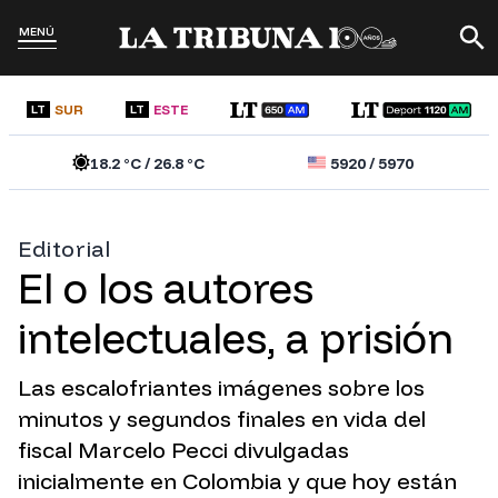
MENÚ
SUR
ESTE
LT
LT
18.2
°C /
26.8
°C
5920
/
5970
Editorial
El o los autores
intelectuales, a prisión
Las escalofriantes imágenes sobre los
minutos y segundos finales en vida del
fiscal Marcelo Pecci divulgadas
inicialmente en Colombia y que hoy están