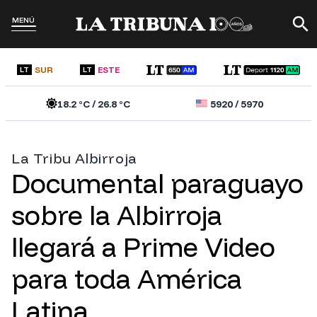
MENÚ
SUR
ESTE
LT
LT
18.2
°C /
26.8
°C
5920
/
5970
La Tribu Albirroja
Documental paraguayo
sobre la Albirroja
llegará a Prime Video
para toda América
Latina