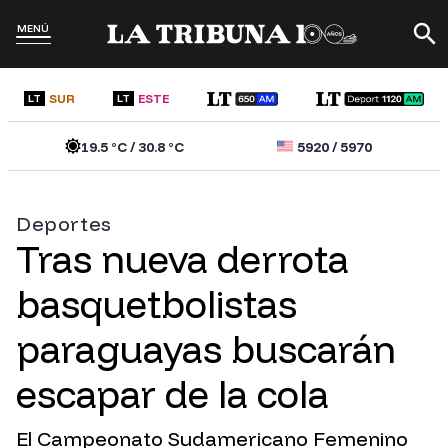
MENÚ
SUR
ESTE
LT
LT
19.5
°C /
30.8
°C
5920
/
5970
Deportes
Tras nueva derrota
basquetbolistas
paraguayas buscarán
escapar de la cola
El Campeonato Sudamericano Femenino