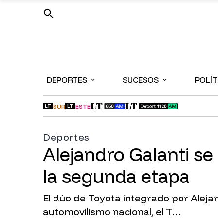
⌄
⌄
DEPORTES
SUCESOS
POLÍT
SUR
ESTE
LT
LT
Deportes
Alejandro Galanti se
la segunda etapa
El dúo de Toyota integrado por Alejan
automovilismo nacional, el T…