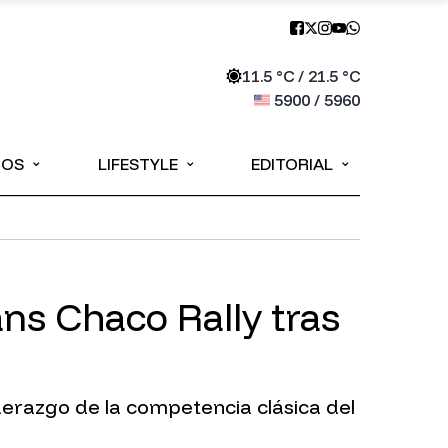
11.5
°C /
21.5
°C
5900
/
5960
⌄
⌄
⌄
IOS
LIFESTYLE
EDITORIAL
ans Chaco Rally tras
derazgo de la competencia clásica del