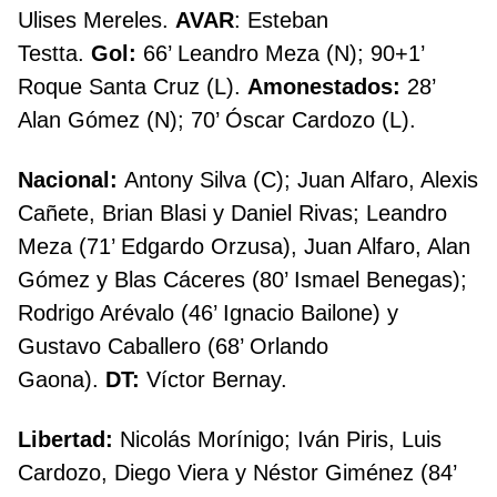
Ulises Mereles.
AVAR
: Esteban
Testta.
Gol:
66’ Leandro Meza (N); 90+1’
Roque Santa Cruz (L).
Amonestados:
28’
Alan Gómez (N); 70’ Óscar Cardozo (L).
Nacional:
Antony Silva (C); Juan Alfaro, Alexis
Cañete, Brian Blasi y Daniel Rivas; Leandro
Meza (71’ Edgardo Orzusa), Juan Alfaro, Alan
Gómez y Blas Cáceres (80’ Ismael Benegas);
Rodrigo Arévalo (46’ Ignacio Bailone) y
Gustavo Caballero (68’ Orlando
Gaona).
DT:
Víctor Bernay.
Libertad:
Nicolás Morínigo; Iván Piris, Luis
Cardozo, Diego Viera y Néstor Giménez (84’