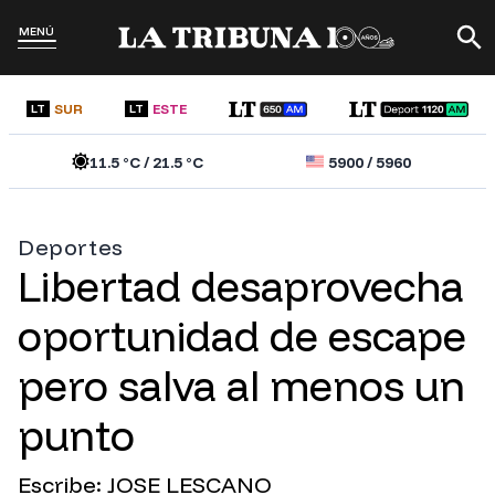
MENÚ
SUR
ESTE
LT
LT
11.5
°C /
21.5
°C
5900
/
5960
Deportes
Libertad desaprovecha
oportunidad de escape
pero salva al menos un
punto
Escribe: JOSE LESCANO