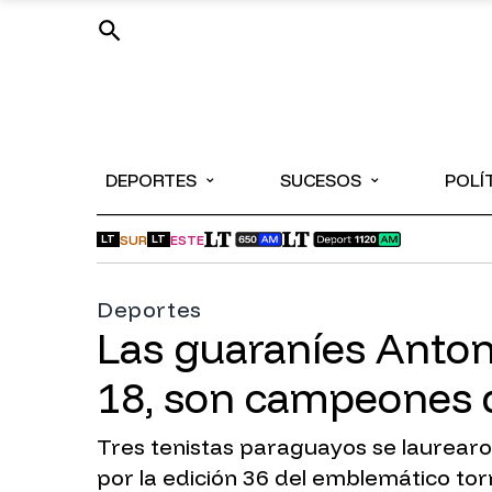
⌄
⌄
DEPORTES
SUCESOS
POLÍ
SUR
ESTE
LT
LT
Deportes
Las guaraníes Antone
18, son campeones 
Tres tenistas paraguayos se laurearon
por la edición 36 del emblemático torn