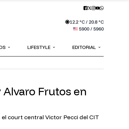
12.2
°C /
20.8
°C
5900
/
5960
⌄
⌄
⌄
OS
LIFESTYLE
EDITORIAL
y Alvaro Frutos en
el court central Victor Pecci del CIT