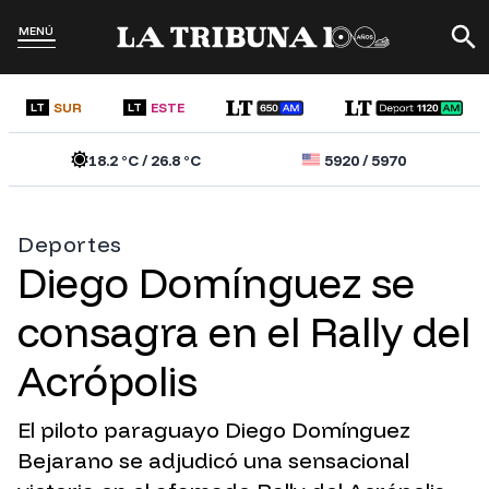
MENÚ
SUR
ESTE
LT
LT
18.2
°C /
26.8
°C
5920
/
5970
Deportes
Diego Domínguez se
consagra en el Rally del
Acrópolis
El piloto paraguayo Diego Domínguez
Bejarano se adjudicó una sensacional