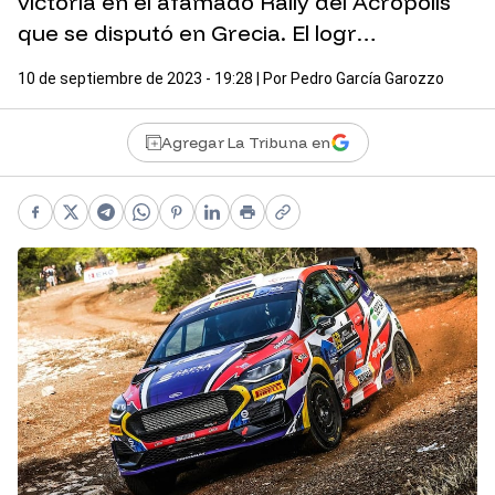
victoria en el afamado Rally del Acrópolis
que se disputó en Grecia. El logr…
10 de septiembre de 2023 - 19:28
| Por
Pedro García Garozzo
Agregar La Tribuna en
Facebook
X
Telegram
WhatsApp
Pinterest
LinkedIn
Print
Copy link