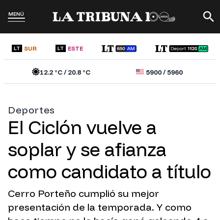
MENÚ
SUR
ESTE
LT
LT
12.2
°C /
20.8
°C
5900
/
5960
Deportes
El Ciclón vuelve a
soplar y se afianza
como candidato a título
Cerro Porteño cumplió su mejor
presentación de la temporada. Y como