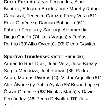
Cerro Porteño:
Jean Fernandes; Alan
Benítez, Eduardo Brock, Jorge Morel y Rafael
Carrascal; Federico Carrizo, Fredy Vera (61’
Enzo Giménez), Damián Bobadilla (61’
Fabrizio Peralta) y Santiago Arzamendia;
Diego Churín (74’ Luis Vargas) y Tobías
Portillo (39’ Alfio Oviedo).
DT:
Diego Gavilán.
Sportivo Trinidense:
Víctor Samudio;
Armando Ruíz Díaz, Juan Vera, José Báez y
Sergio Mendoza; Joel Román (85’ Pedro
Arce), Marcos Riveros (C), Víctor Argüello (61’
Alex Álvarez) y Pablo Ayala (85’ Bruno López);
Óscar Giménez (68’ Nicolás Maná) y David
Fernández (46’ Pedro Delvalle).
DT:
José