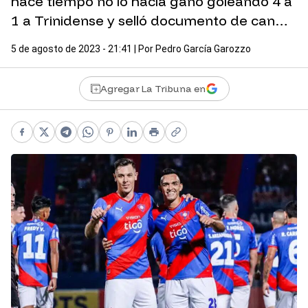
hace tiempo no lo hacía ganó goleando 4 a
1 a Trinidense y selló documento de can…
5 de agosto de 2023 - 21:41
| Por
Pedro García Garozzo
Agregar La Tribuna en
Facebook
X
Telegram
WhatsApp
Pinterest
LinkedIn
Print
Copy link