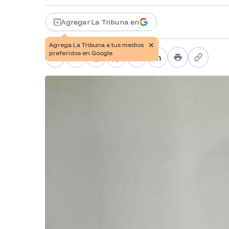
Agregar La Tribuna en
Facebook
X
Telegram
WhatsApp
Pinterest
LinkedIn
Print
Copy li