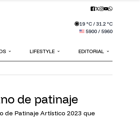
19
°C /
31.2
°C
5900
/
5960
⌄
⌄
⌄
OS
LIFESTYLE
EDITORIAL
no de patinaje
 de Patinaje Artístico 2023 que