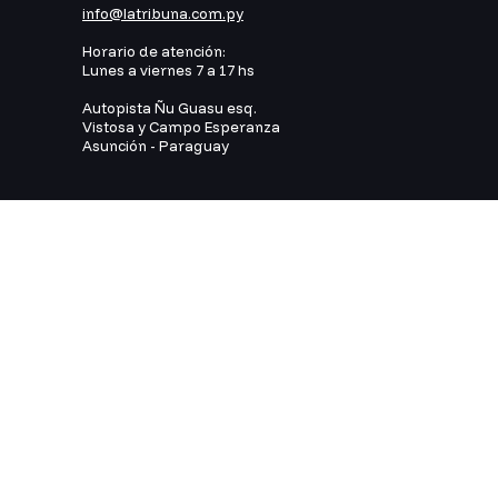
info@latribuna.com.py
Horario de atención:
Lunes a viernes 7 a 17 hs
Autopista Ñu Guasu esq.
Vistosa y Campo Esperanza
Asunción - Paraguay