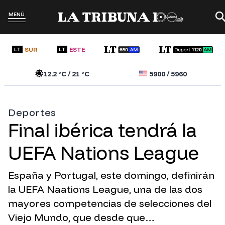
MENÚ
SUR
ESTE
LT
LT
12.2
°C /
21
°C
5900
/
5960
Deportes
Final ibérica tendrá la
UEFA Nations League
España y Portugal, este domingo, definirán
la UEFA Naations League, una de las dos
mayores competencias de selecciones del
Viejo Mundo, que desde que…