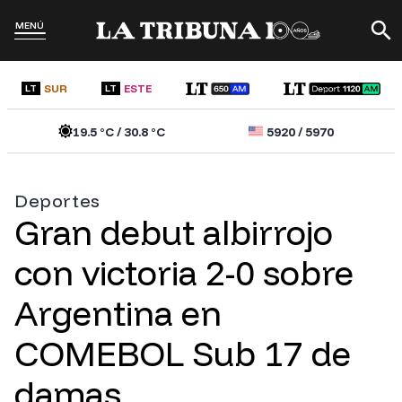
MENÚ
SUR
ESTE
LT
LT
19.5
°C /
30.8
°C
5920
/
5970
Deportes
Gran debut albirrojo
con victoria 2-0 sobre
Argentina en
COMEBOL Sub 17 de
damas