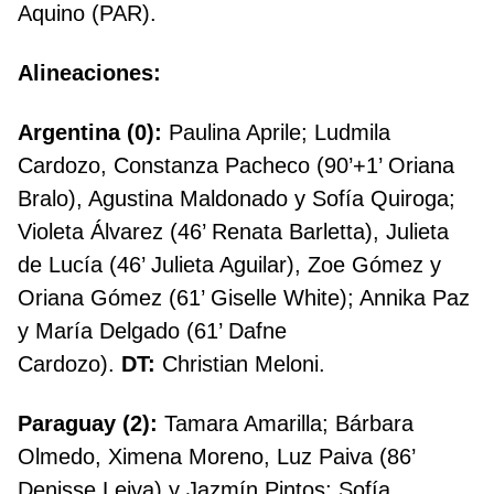
Aquino (PAR).
Alineaciones:
Argentina (0):
Paulina Aprile; Ludmila
Cardozo, Constanza Pacheco (90’+1’ Oriana
Bralo), Agustina Maldonado y Sofía Quiroga;
Violeta Álvarez (46’ Renata Barletta), Julieta
de Lucía (46’ Julieta Aguilar), Zoe Gómez y
Oriana Gómez (61’ Giselle White); Annika Paz
y María Delgado (61’ Dafne
Cardozo).
DT:
Christian Meloni.
Paraguay (2):
Tamara Amarilla; Bárbara
Olmedo, Ximena Moreno, Luz Paiva (86’
Denisse Leiva) y Jazmín Pintos; Sofía