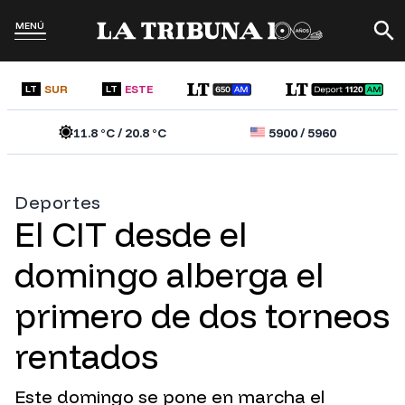
MENÚ
SUR
ESTE
LT
LT
11.8
°C /
20.8
°C
5900
/
5960
Deportes
El CIT desde el
domingo alberga el
primero de dos torneos
rentados
Este domingo se pone en marcha el