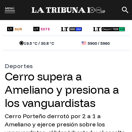
MENÚ
SUR
ESTE
LT
LT
19.5
°C /
30.8
°C
5900
/
5960
Deportes
Cerro supera a
Ameliano y presiona a
los vanguardistas
Cerro Porteño derrotó por 2 a 1 a
Ameliano y ejerce presión sobre los