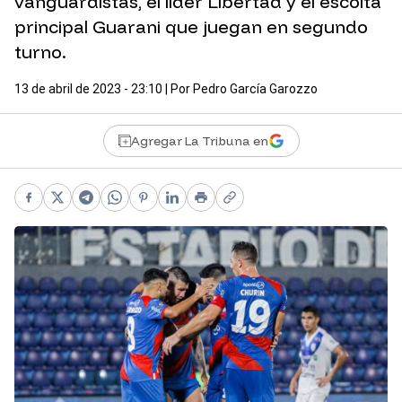
vanguardistas, el lider Libertad y el escolta
principal Guarani que juegan en segundo
turno.
13 de abril de 2023 - 23:10
| Por
Pedro García Garozzo
Agregar La Tribuna en
Facebook
X
Telegram
WhatsApp
Pinterest
LinkedIn
Print
Copy link