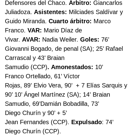
Defensores del Chaco.
Árbitro:
Giancarlos
Juliadoza.
Asistentes:
Milciades Saldívar y
Guido Miranda.
Cuarto árbitro:
Marco
Franco.
VAR:
Mario Díaz de
Vivar.
AVAR:
Nadia Weiler.
Goles:
76’
Giovanni Bogado, de penal (SA);
25’ Rafael
Carrascal y 43’ Braian
Samudio (CCP)
. Amonestados:
10’
Franco Ortellado, 61’ Víctor
Rojas, 89’ Elvio Vera, 90’ + 7 Elías Sarquis y
90’ 10’ Ángel Martínez (SA); 14’ Braian
Samudio, 69’Damián Bobadilla, 73’
Diego Churín y 90’ + 5’
Jean Fernandes (CCP).
Expulsado
: 74’
Diego Churín (CCP).