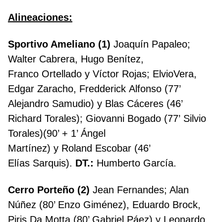
Alineaciones:
Sportivo Ameliano (1)
Joaquín Papaleo;
Walter Cabrera, Hugo Benítez,
Franco Ortellado y Víctor Rojas; ElvioVera,
Edgar Zaracho, Fredderick Alfonso (77’
Alejandro Samudio) y Blas Cáceres (46’
Richard Torales); Giovanni Bogado (77’ Silvio
Torales)(90’ + 1’ Ángel
Martínez) y Roland Escobar (46’
Elías Sarquis).
DT.:
Humberto García.
Cerro Porteño (2)
Jean Fernandes; Alan
Núñez (80’ Enzo Giménez), Eduardo Brock,
Piris Da Motta (80’ Gabriel Páez) y Leonardo