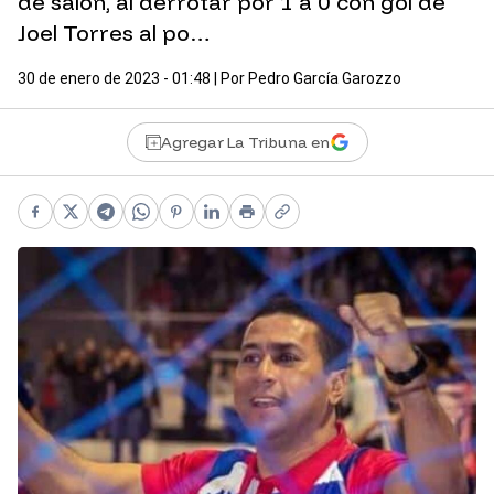
de salón, al derrotar por 1 a 0 con gol de
Joel Torres al po…
30 de enero de 2023 - 01:48
| Por
Pedro García Garozzo
Agregar La Tribuna en
Facebook
X
Telegram
WhatsApp
Pinterest
LinkedIn
Print
Copy link