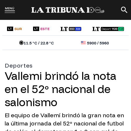
MENÚ
SUR
ESTE
LT
LT
11.5
°C /
22.8
°C
5900
/
5960
Deportes
Vallemi brindó la nota
en el 52º nacional de
salonismo
El equipo de Vallemí brindó la gran nota en
la última jornada del 52º nacional de futbol