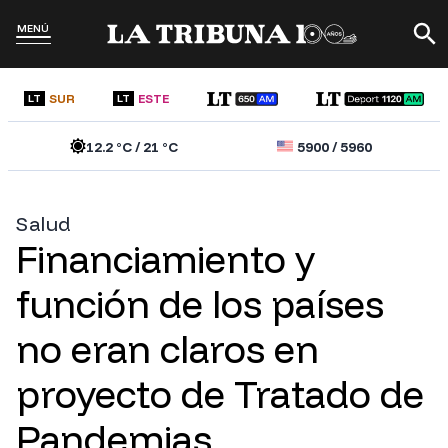
MENÚ
SUR
ESTE
LT
LT
12.2
°C /
21
°C
5900
/
5960
Salud
Financiamiento y
función de los países
no eran claros en
proyecto de Tratado de
Pandemias