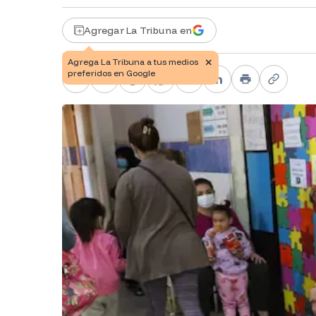
Agregar La Tribuna en
Facebook
X
Telegram
WhatsApp
Pinterest
LinkedIn
Print
Copy li