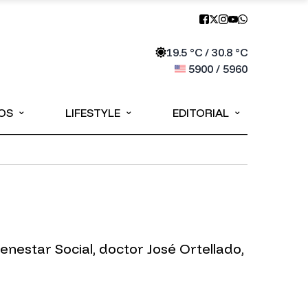
19.5
°C /
30.8
°C
5900
/
5960
⌄
⌄
⌄
OS
LIFESTYLE
EDITORIAL
ienestar Social, doctor José Ortellado,