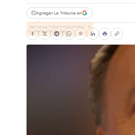
Agregar La Tribuna en
Facebook
X
Telegram
WhatsApp
Pinterest
LinkedIn
Print
Copy li