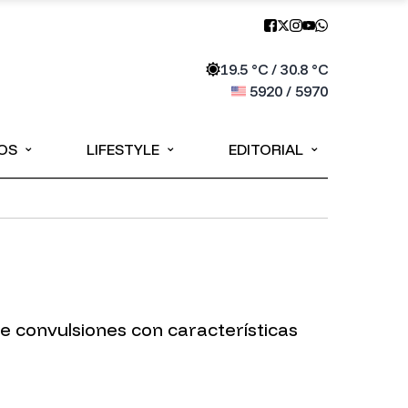
19.5
°C /
30.8
°C
5920
/
5970
⌄
⌄
⌄
OS
LIFESTYLE
EDITORIAL
 convulsiones con características