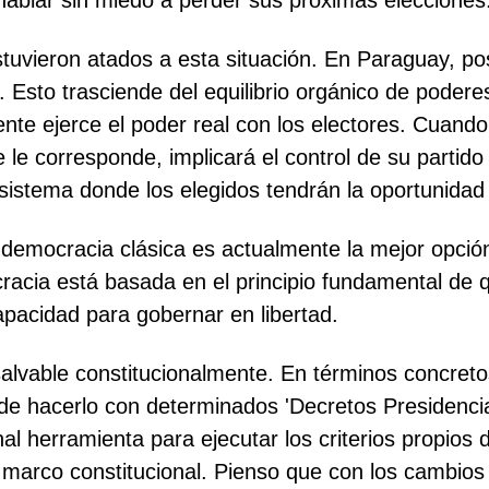
 hablar sin miedo a perder sus próximas elecciones
stuvieron atados a esta situación. En Paraguay, 
2. Esto trasciende del equilibrio orgánico de pode
ente ejerce el poder real con los electores. Cuando
 le corresponde, implicará el control de su partido 
istema donde los elegidos tendrán la oportunidad
la democracia clásica es actualmente la mejor opci
acia está basada en el principio fundamental de q
capacidad para gobernar en libertad.
salvable constitucionalmente. En términos concret
 de hacerlo con determinados 'Decretos Presidenci
 herramienta para ejecutar los criterios propios d
marco constitucional. Pienso que con los cambios