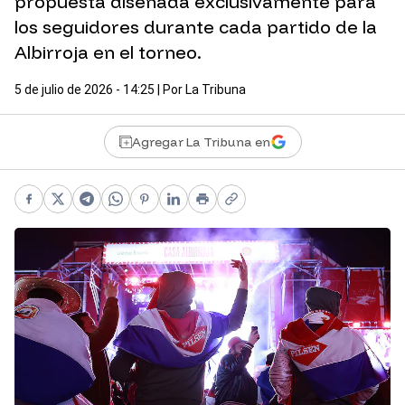
propuesta diseñada exclusivamente para
los seguidores durante cada partido de la
Albirroja en el torneo.
5 de julio de 2026 - 14:25
| Por
La Tribuna
Agregar La Tribuna en
Facebook
X
Telegram
WhatsApp
Pinterest
LinkedIn
Print
Copy link