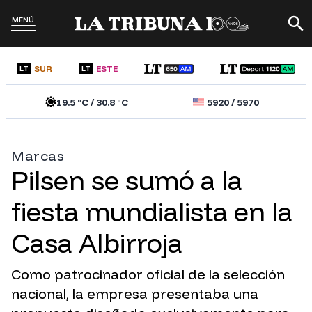
MENÚ
SUR
ESTE
LT
LT
19.5
°C /
30.8
°C
5920
/
5970
Marcas
Pilsen se sumó a la
fiesta mundialista en la
Casa Albirroja
Como patrocinador oficial de la selección
nacional, la empresa presentaba una