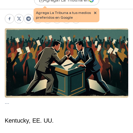
Agregar La Tribuna en
Facebook
X
Telegram
WhatsApp
Pinterest
LinkedIn
Print
Copy link
---
Kentucky, EE. UU.