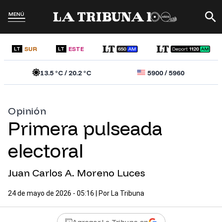
MENÚ
SUR
ESTE
LT
LT
13.5
°C /
20.2
°C
5900
/
5960
Opinión
Primera pulseada
electoral
Juan Carlos A. Moreno Luces
24 de mayo de 2026 - 05:16
| Por
La Tribuna