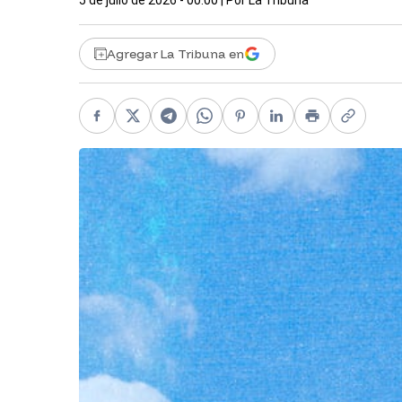
5 de julio de 2026 - 00:00
| Por
La Tribuna
Agregar La Tribuna en
Facebook
X
Telegram
WhatsApp
Pinterest
LinkedIn
Print
Copy li