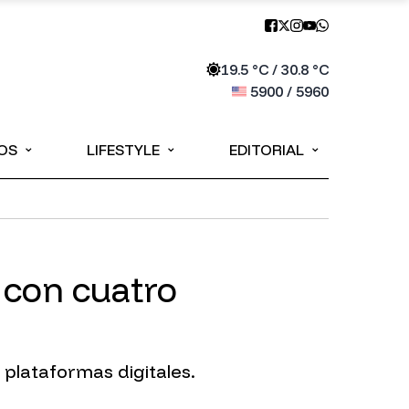
19.5
°C /
30.8
°C
5900
/
5960
⌄
⌄
⌄
OS
LIFESTYLE
EDITORIAL
 con cuatro
 plataformas digitales.