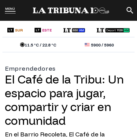
MENÚ
SUR
ESTE
LT
LT
11.5
°C /
22.8
°C
5900
/
5960
Emprendedores
El Café de la Tribu: Un
espacio para jugar,
compartir y criar en
comunidad
En el Barrio Recoleta, El Café de la