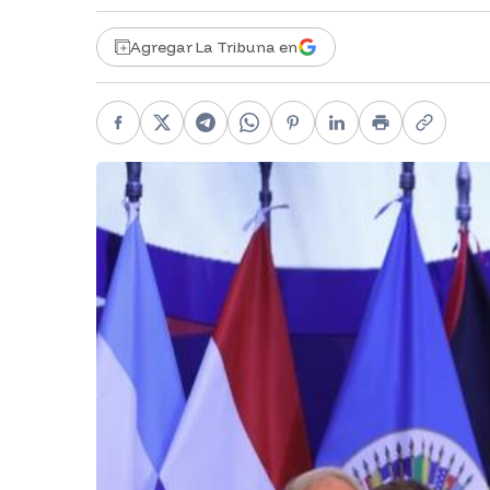
Agregar La Tribuna en
Facebook
X
Telegram
WhatsApp
Pinterest
LinkedIn
Print
Copy li