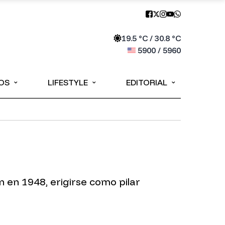
19.5
°C /
30.8
°C
5900
/
5960
⌄
⌄
⌄
OS
LIFESTYLE
EDITORIAL
 en 1948, erigirse como pilar