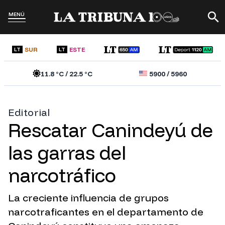
MENÚ
SUR
ESTE
LT
LT
11.8
°C /
22.5
°C
5900
/
5960
Editorial
Rescatar Canindeyú de
las garras del
narcotráfico
La creciente influencia de grupos
narcotraficantes en el departamento de