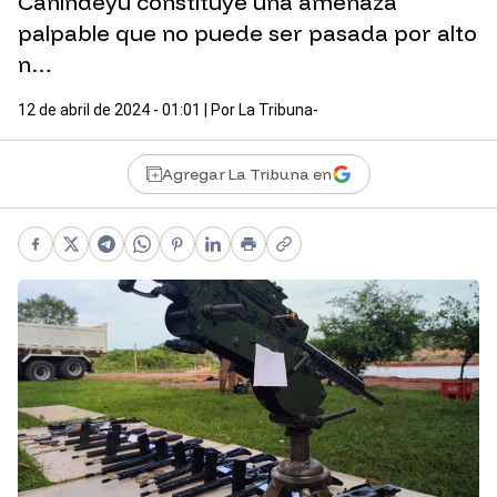
Canindeyú constituye una amenaza
palpable que no puede ser pasada por alto
n…
12 de abril de 2024 - 01:01
| Por
La Tribuna-
Agregar La Tribuna en
Facebook
X
Telegram
WhatsApp
Pinterest
LinkedIn
Print
Copy link