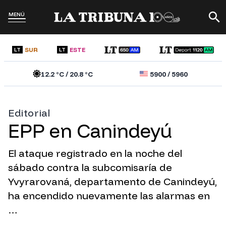
MENÚ
SUR
ESTE
LT
LT
12.2
°C /
20.8
°C
5900
/
5960
Editorial
EPP en Canindeyú
El ataque registrado en la noche del
sábado contra la subcomisaría de
Yvyrarovaná, departamento de Canindeyú,
ha encendido nuevamente las alarmas en
…