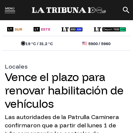
MENÚ
SUR
ESTE
LT
LT
19
°C /
31.2
°C
5900
/
5960
Locales
Vence el plazo para
renovar habilitación de
vehículos
Las autoridades de la Patrulla Caminera
confirmaron que a partir del lunes 1 de