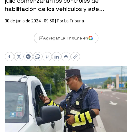
julio comenzarán los controles de
habilitación de los vehículos y ade…
30 de junio de 2024 - 09:50
| Por
La Tribuna-
Agregar La Tribuna en
Facebook
X
Telegram
WhatsApp
Pinterest
LinkedIn
Print
Copy link