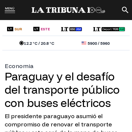
MENÚ
SUR
ESTE
LT
LT
12.2
°C /
20.8
°C
5900
/
5960
Economia
Paraguay y el desafío
del transporte público
con buses eléctricos
El presidente paraguayo asumió el
compromiso de renovar el transporte