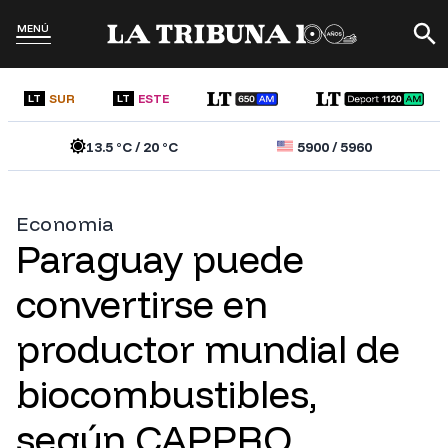
MENÚ
SUR
ESTE
LT
LT
13.5
°C /
20
°C
5900
/
5960
Economia
Paraguay puede
convertirse en
productor mundial de
biocombustibles,
según CAPPRO