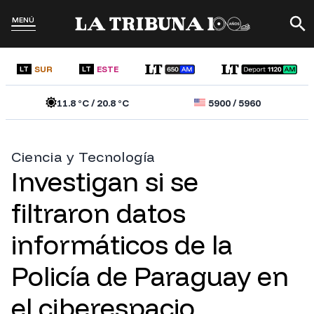
MENÚ
SUR
ESTE
LT
LT
11.8
°C /
20.8
°C
5900
/
5960
Ciencia y Tecnología
Investigan si se
filtraron datos
informáticos de la
Policía de Paraguay en
el ciberespacio