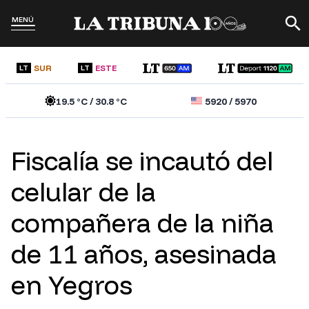
MENÚ
SUR
ESTE
LT
LT
19.5
°C /
30.8
°C
5920
/
5970
Fiscalía se incautó del
celular de la
compañera de la niña
de 11 años, asesinada
en Yegros