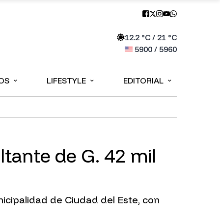
12.2
°C /
21
°C
5900
/
5960
⌄
⌄
⌄
OS
LIFESTYLE
EDITORIAL
tante de G. 42 mil
icipalidad de Ciudad del Este, con