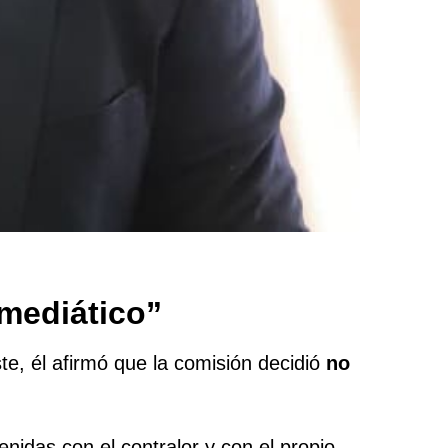
 mediático”
ste, él afirmó que la comisión decidió
no
nidas con el contralor y con el propio