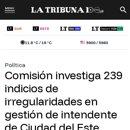
MENÚ
SUR
ESTE
LT
LT
11.8
°C /
16
°C
5900
/
5960
Política
Comisión investiga 239
indicios de
irregularidades en
gestión de intendente
de Ciudad del Este