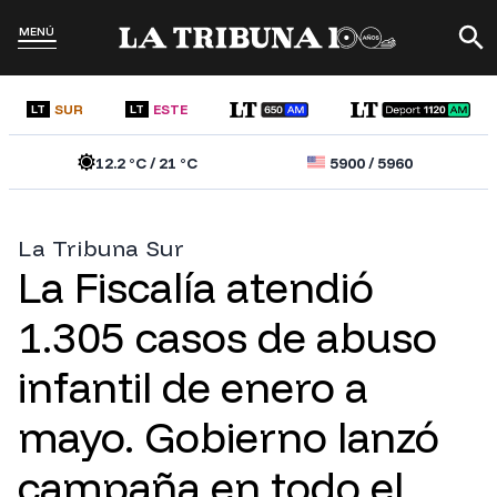
MENÚ
SUR
ESTE
LT
LT
12.2
°C /
21
°C
5900
/
5960
La Tribuna Sur
La Fiscalía atendió
1.305 casos de abuso
infantil de enero a
mayo. Gobierno lanzó
campaña en todo el