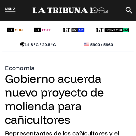
MENÚ
SUR
ESTE
LT
LT
11.8
°C /
20.8
°C
5900
/
5960
Economia
Gobierno acuerda
nuevo proyecto de
molienda para
cañicultores
Representantes de los cañicultores y el