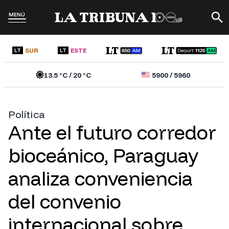
MENÚ
SUR
ESTE
LT
LT
13.5
°C /
20
°C
5900
/
5960
Política
Ante el futuro corredor
bioceánico, Paraguay
analiza conveniencia
del convenio
internacional sobre