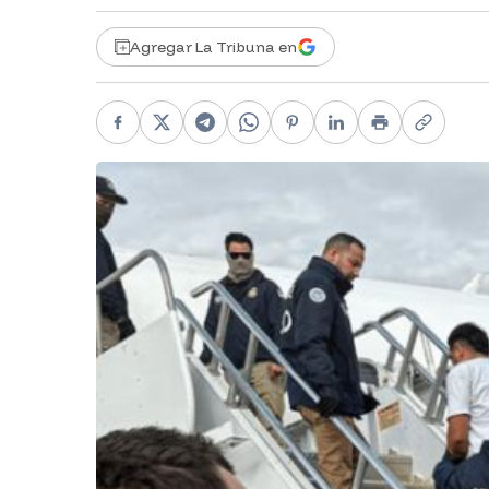
Agregar La Tribuna en
Facebook
X
Telegram
WhatsApp
Pinterest
LinkedIn
Print
Copy li