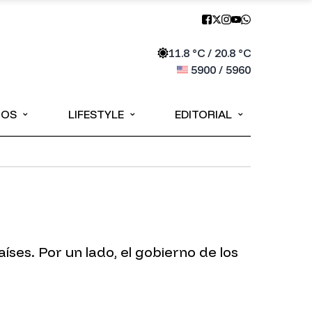
11.8
°C /
20.8
°C
5900
/
5960
⌄
⌄
⌄
IOS
LIFESTYLE
EDITORIAL
ses. Por un lado, el gobierno de los