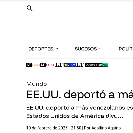
⌄
⌄
DEPORTES
SUCESOS
POLÍT
SUR
ESTE
LT
LT
Mundo
EE.UU. deportó a m
EE.UU. deportó a más venezolanos est
Estados Unidos de América divu…
10 de febrero de 2025 - 21:50
| Por
Adolfino Aquino