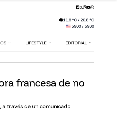
11.8
°C /
20.8
°C
5900
/
5960
⌄
⌄
⌄
IOS
LIFESTYLE
EDITORIAL
dora francesa de no
r, a través de un comunicado