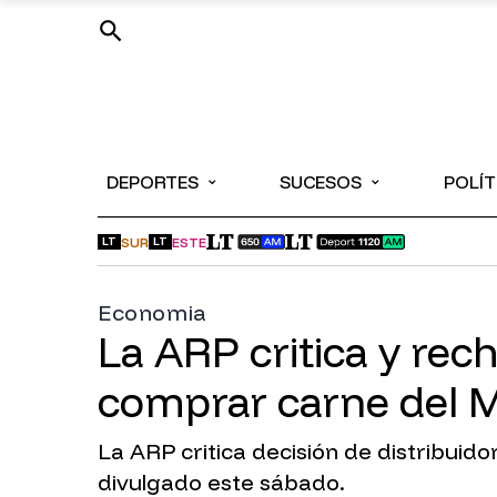
⌄
⌄
DEPORTES
SUCESOS
POLÍT
SUR
ESTE
LT
LT
Economia
La ARP critica y rec
comprar carne del 
La ARP critica decisión de distribui
divulgado este sábado.