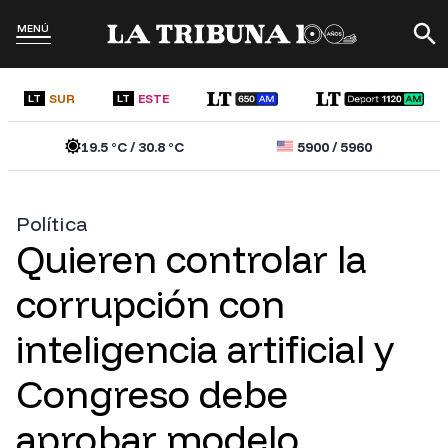
MENÚ
SUR
ESTE
LT
LT
19.5
°C /
30.8
°C
5900
/
5960
Política
Quieren controlar la
corrupción con
inteligencia artificial y
Congreso debe
aprobar modelo