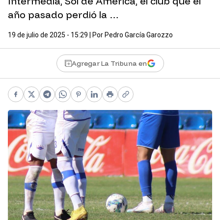
Intermedia, Sol de América, el club que el
año pasado perdió la …
19 de julio de 2025 - 15:29
| Por
Pedro García Garozzo
Agregar La Tribuna en
Facebook
X
Telegram
WhatsApp
Pinterest
LinkedIn
Print
Copy link