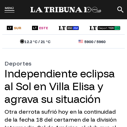
MENÚ
SUR
ESTE
LT
LT
12.2
°C /
21
°C
5900
/
5960
Deportes
Independiente eclipsa
al Sol en Villa Elisa y
agrava su situación
Otra derrota sufrió hoy en la continuidad
de la fecha 18 del certamen de la división