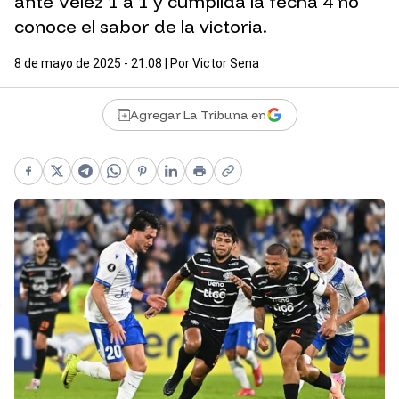
ante Vélez 1 a 1 y cumplida la fecha 4 no
conoce el sabor de la victoria.
8 de mayo de 2025 - 21:08
| Por
Victor Sena
Agregar La Tribuna en
Facebook
X
Telegram
WhatsApp
Pinterest
LinkedIn
Print
Copy link