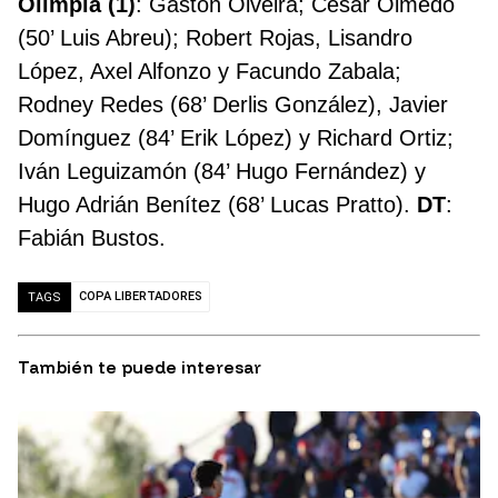
Olimpia (1)
: Gastón Olveira; César Olmedo
(50’ Luis Abreu); Robert Rojas, Lisandro
López, Axel Alfonzo y Facundo Zabala;
Rodney Redes (68’ Derlis González), Javier
Domínguez (84’ Erik López) y Richard Ortiz;
Iván Leguizamón (84’ Hugo Fernández) y
Hugo Adrián Benítez (68’ Lucas Pratto).
DT
:
Fabián Bustos.
COPA LIBERTADORES
TAGS
También te puede interesar