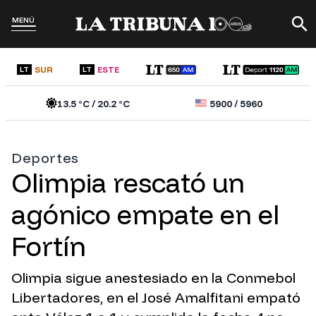
MENÚ
SUR
ESTE
LT
LT
13.5
°C /
20.2
°C
5900
/
5960
Deportes
Olimpia rescató un
agónico empate en el
Fortín
Olimpia sigue anestesiado en la Conmebol
Libertadores, en el José Amalfitani empató