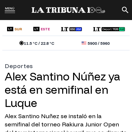
MENÚ
SUR
ESTE
LT
LT
11.5
°C /
22.8
°C
5900
/
5960
Deportes
Alex Santino Núñez ya
está en semifinal en
Luque
Alex Santino Nuñez se instaló en la
semifinal del torneo Rakiura Junior Open