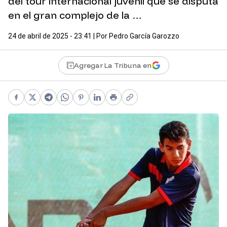
del tour internacional juvenil que se disputa
en el gran complejo de la …
24 de abril de 2025 - 23:41
| Por
Pedro García Garozzo
Agregar La Tribuna en
Facebook
X
Telegram
WhatsApp
Pinterest
LinkedIn
Print
Copy link